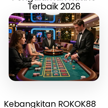
Terbaik 2026
Kebangkitan ROKOK88