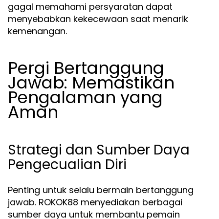
gagal memahami persyaratan dapat
menyebabkan kekecewaan saat menarik
kemenangan.
Pergi Bertanggung
Jawab: Memastikan
Pengalaman yang
Aman
Strategi dan Sumber Daya
Pengecualian Diri
Penting untuk selalu bermain bertanggung
jawab. ROKOK88 menyediakan berbagai
sumber daya untuk membantu pemain