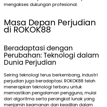
mengakses dukungan profesional.
Masa Depan Perjudian
di ROKOK88
Beradaptasi dengan
Perubahan: Teknologi dalam
Dunia Perjudian
Seiring teknologi terus berkembang, industri
perjudian juga beradaptasi. ROKOK88 telah
menerapkan teknologi terbaru untuk
memastikan pengalaman pengguna, mulai
dari algoritma serta perangkat lunak yang
menjamin keamanan dan keadilan dalam