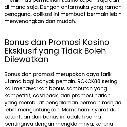
di mana saja. Dengan antarmuka yang ramah
pengguna, aplikasi ini membuat bermain lebih
menyenangkan dan mudah.
Bonus dan Promosi Kasino
Eksklusif yang Tidak Boleh
Dilewatkan
Bonus dan promosi merupakan daya tarik
utama bagi banyak pemain. ROKOK88 sering
kali menawarkan bonus sambutan yang
kompetitif, cashback, dan promosi harian
yang membuat pengalaman bermain menjadi
lebih menguntungkan. Memahami syarat dan
ketentuan dari bonus ini adalah sama
pentingnya dengan mengklaimnya, karena