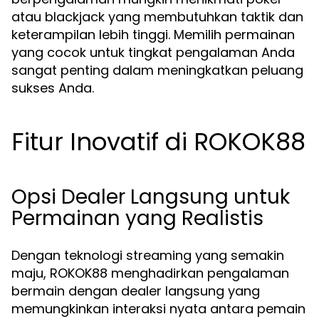
atau blackjack yang membutuhkan taktik dan
keterampilan lebih tinggi. Memilih permainan
yang cocok untuk tingkat pengalaman Anda
sangat penting dalam meningkatkan peluang
sukses Anda.
Fitur Inovatif di ROKOK88
Opsi Dealer Langsung untuk
Permainan yang Realistis
Dengan teknologi streaming yang semakin
maju, ROKOK88 menghadirkan pengalaman
bermain dengan dealer langsung yang
memungkinkan interaksi nyata antara pemain