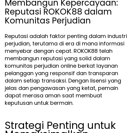
Membangun Kepercayaan:
Reputasi ROKOK88 dalam
Komunitas Perjudian
Reputasi adalah faktor penting dalam industri
perjudian, terutama di era di mana informasi
menyebar dengan cepat. ROKOK88 telah
membangun reputasi yang solid dalam
komunitas perjudian online berkat layanan
pelanggan yang responsif dan transparan
dalam setiap transaksi. Dengan lisensi yang
jelas dan pengawasan yang ketat, pemain
dapat merasa aman saat membuat
keputusan untuk bermain.
Strategi Penting untuk