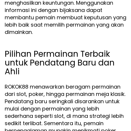
menghasilkan keuntungan. Menggunakan
informasi ini dengan bijaksana dapat
membantu pemain membuat keputusan yang
lebih baik saat memilih permainan yang akan
dimainkan.
Pilihan Permainan Terbaik
untuk Pendatang Baru dan
Ahli
ROKOK88 menawarkan beragam permainan
dari slot, poker, hingga permainan meja klasik.
Pendatang baru seringkali disarankan untuk
mulai dengan permainan yang lebih
sederhana seperti slot, di mana strategi lebih
sedikit terlibat. Sementara itu, pemain
berpengalaman mungkin menikmati poker