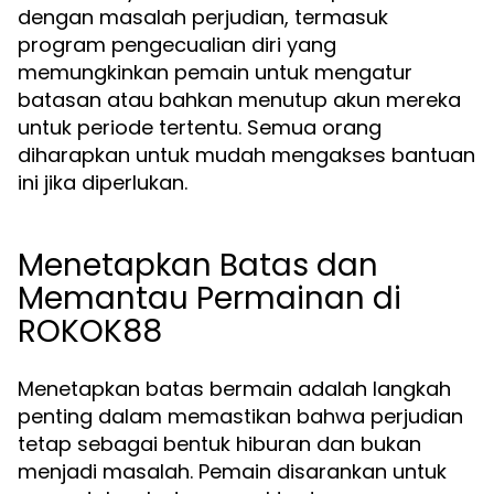
dengan masalah perjudian, termasuk
program pengecualian diri yang
memungkinkan pemain untuk mengatur
batasan atau bahkan menutup akun mereka
untuk periode tertentu. Semua orang
diharapkan untuk mudah mengakses bantuan
ini jika diperlukan.
Menetapkan Batas dan
Memantau Permainan di
ROKOK88
Menetapkan batas bermain adalah langkah
penting dalam memastikan bahwa perjudian
tetap sebagai bentuk hiburan dan bukan
menjadi masalah. Pemain disarankan untuk