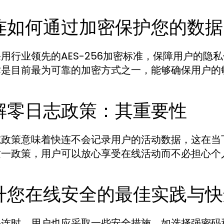
连如何通过加密保护您的数据
用行业领先的AES-256加密标准，保障用户的
术是目前最为可靠的加密方式之一，能够确保用户的
解零日志政策：其重要性
志政策意味着快连不会记录用户的活动数据，这在当
这一政策，用户可以放心享受在线活动而不必担心个
升您在线安全的最佳实践与快
连时，用户也应采取一些安全措施，如选择强密码和