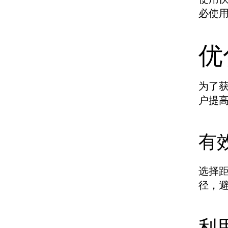
必使
优
为了
户提
有
选择
径，
利