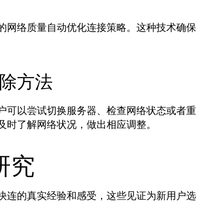
的网络质量自动优化连接策略。这种技术确保
除方法
户可以尝试切换服务器、检查网络状态或者重
及时了解网络状况，做出相应调整。
研究
快连的真实经验和感受，这些见证为新用户选