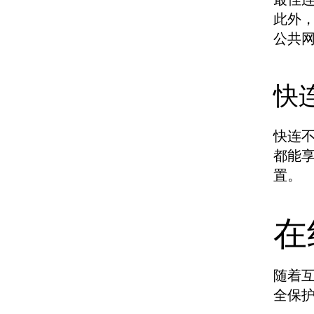
此外，
公共
快
快连不
都能
置。
在
随着
全保