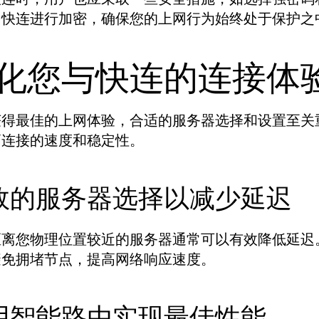
用快连进行加密，确保您的上网行为始终处于保护之
化您与快连的连接体
获得最佳的上网体验，合适的服务器选择和设置至关
高连接的速度和稳定性。
效的服务器选择以减少延迟
距离您物理位置较近的服务器通常可以有效降低延迟
避免拥堵节点，提高网络响应速度。
用智能路由实现最佳性能