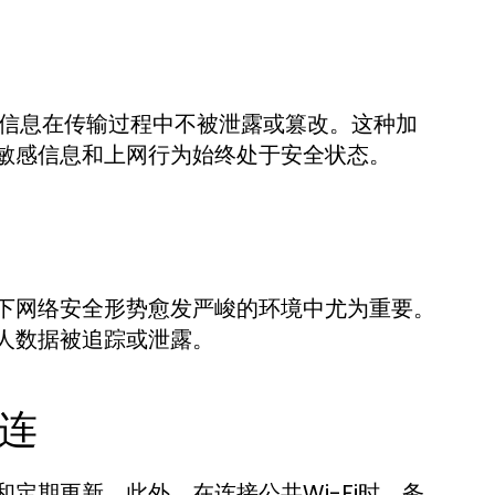
隐私信息在传输过程中不被泄露或篡改。这种加
敏感信息和上网行为始终处于安全状态。
下网络安全形势愈发严峻的环境中尤为重要。
人数据被追踪或泄露。
连
定期更新。此外，在连接公共Wi-Fi时，务