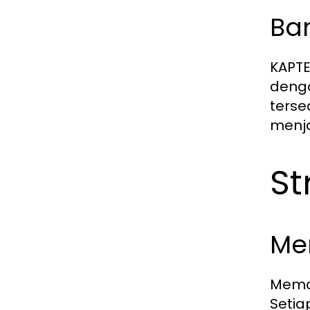
Ba
KAPTE
denga
terse
menja
St
Me
Memah
Setia