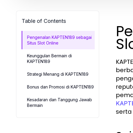
Table of Contents
Pe
Sl
Pengenalan KAPTEN189 sebagai
Situs Slot Online
Keunggulan Bermain di
KAPTE
KAPTEN189
berba
Strategi Menang di KAPTEN189
peng
reput
Bonus dan Promosi di KAPTEN189
pemai
Kesadaran dan Tanggung Jawab
KAPT
Bermain
sert