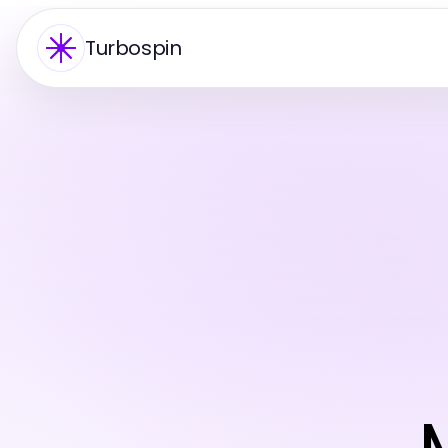
Turbospin