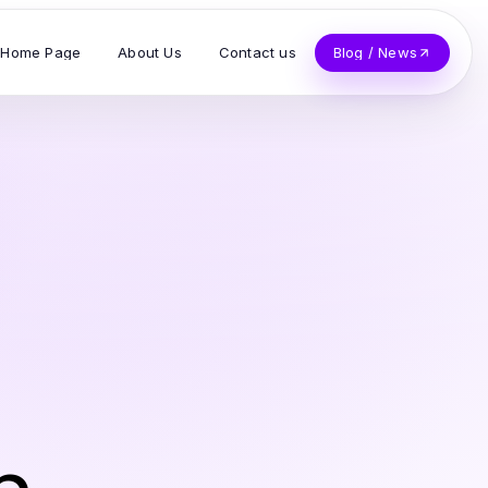
Home Page
About Us
Contact us
Blog / News