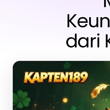
Keun
dari