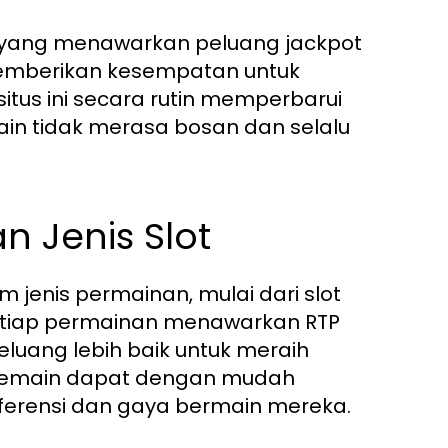
r yang menawarkan peluang jackpot
 memberikan kesempatan untuk
situs ini secara rutin memperbarui
in tidak merasa bosan dan selalu
 Jenis Slot
enis permainan, mulai dari slot
Setiap permainan menawarkan RTP
eluang lebih baik untuk meraih
 pemain dapat dengan mudah
erensi dan gaya bermain mereka.