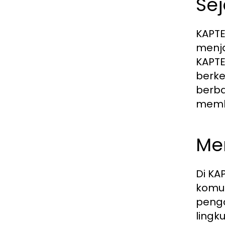
Se
KAPTE
menja
KAPTE
berke
berba
membe
Me
Di KA
komun
penga
lingk