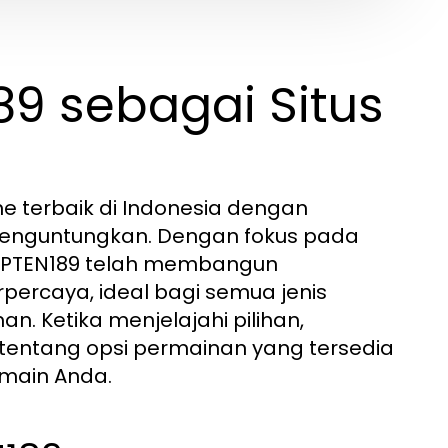
9 sebagai Situs
ine terbaik di Indonesia dengan
menguntungkan. Dengan fokus pada
PTEN189 telah membangun
percaya, ideal bagi semua jenis
 Ketika menjelajahi pilihan,
entang opsi permainan yang tersedia
main Anda.