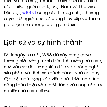
triển và mở rộng, trở thành điểm đến ưa thích
của nhiều người chơi tại Việt Nam và khu vực.
Đặc biệt,
cung cấp link cập nhật thường
w88 vt
xuyên để người chơi dễ dàng truy cập và tham
gia cược mà không lo bị gián đoạn.
Lịch sử và sự hình thành
Kể từ ngày ra mắt, W88 đã xây dựng được
thương hiệu vững mạnh trên thị trường cá cược,
nhờ vào sự đầu tư nghiêm túc vào công nghệ,
sản phẩm và dịch vụ khách hàng. Nhà cái này
đặc biệt chú trọng vào việc phát triển các tính
năng thân thiện với người dùng và cung cấp trải
nghiệm cá cược tối ưu.