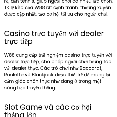
rổ, đến tennis, giúp người chơi có nhiều lựa chọn.
Tỷ lệ kèo của W88 rất cạnh tranh, thường xuyên
được cập nhật, tạo cơ hội tối ưu cho người chơi.
Casino trực tuyến với dealer
trực tiếp
W88 cung cấp trải nghiệm casino trực tuyến với
dealer trực tiếp, cho phép người chơi tương tác
với dealer thực. Các trò chơi như Baccarat,
Roulette và Blackjack được thiết kế để mang lại
cảm giác chân thực như đang ở trong một
sòng bạc truyền thống.
Slot Game và các cơ hội
thắng lớn