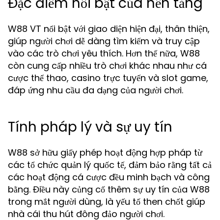
Đặc điểm nổi bật của nền tảng
W88 VT nổi bật với giao diện hiện đại, thân thiện,
giúp người chơi dễ dàng tìm kiếm và truy cập
vào các trò chơi yêu thích. Hơn thế nữa, W88
còn cung cấp nhiều trò chơi khác nhau như cá
cược thể thao, casino trực tuyến và slot game,
đáp ứng nhu cầu đa dạng của người chơi.
Tính pháp lý và sự uy tín
W88 sở hữu giấy phép hoạt động hợp pháp từ
các tổ chức quản lý quốc tế, đảm bảo rằng tất cả
các hoạt động cá cược đều minh bạch và công
bằng. Điều này củng cố thêm sự uy tín của W88
trong mắt người dùng, là yếu tố then chốt giúp
nhà cái thu hút đông đảo người chơi.