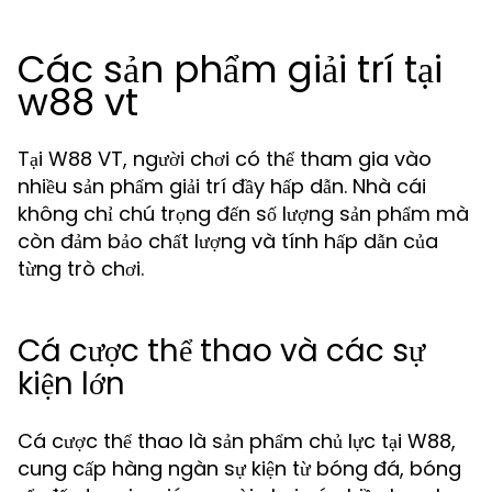
Các sản phẩm giải trí tại
w88 vt
Tại W88 VT, người chơi có thể tham gia vào
nhiều sản phẩm giải trí đầy hấp dẫn. Nhà cái
không chỉ chú trọng đến số lượng sản phẩm mà
còn đảm bảo chất lượng và tính hấp dẫn của
từng trò chơi.
Cá cược thể thao và các sự
kiện lớn
Cá cược thể thao là sản phẩm chủ lực tại W88,
cung cấp hàng ngàn sự kiện từ bóng đá, bóng