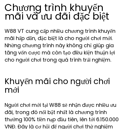
Chương trình khuyến
mãi và ưu đãi đặc biệt
W88 VT cung cấp nhiều chương trình khuyến
mãi hấp dẫn, đặc biệt là cho người chơi mới.
Những chương trình này không chỉ giúp gia
tăng vốn cược mà còn tạo điều kiện thuận lợi
cho người chơi trong quá trình trải nghiệm.
Khuyến mãi cho người chơi
mới
Người chơi mới tại W88 sẽ nhận được nhiều ưu
đãi, trong đó nổi bật nhất là chương trình
thưởng 100% tiền nạp đầu tiên, lên tới 6.150.000
VNĐ. Đây là cơ hội để người chơi thử nghiệm