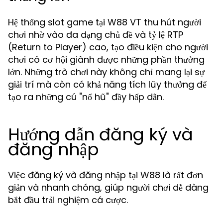
Hệ thống slot game tại W88 VT thu hút người
chơi nhờ vào đa dạng chủ đề và tỷ lệ RTP
(Return to Player) cao, tạo điều kiện cho người
chơi có cơ hội giành được những phần thưởng
lớn. Những trò chơi này không chỉ mang lại sự
giải trí mà còn có khả năng tích lũy thưởng để
tạo ra những cú "nổ hũ" đầy hấp dẫn.
Hướng dẫn đăng ký và
đăng nhập
Việc đăng ký và đăng nhập tại W88 là rất đơn
giản và nhanh chóng, giúp người chơi dễ dàng
bắt đầu trải nghiệm cá cược.