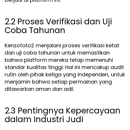
2.2 Proses Verifikasi dan Uji
Coba Tahunan
Kenzototo2 menjalani proses verifikasi ketat
dan uji coba tahunan untuk memastikan
bahwa platform mereka tetap memenuhi
standar kualitas tinggi. Hal ini mencakup audit
rutin oleh pihak ketiga yang independen, untuk
menjamin bahwa setiap permainan yang
ditawarkan aman dan adil.
2.3 Pentingnya Kepercayaan
dalam Industri Judi