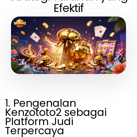
Efektif
1. Pengenalan
Kenzototo2 sebagai
Platform Judi
Terpercaya