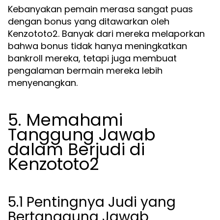
Kebanyakan pemain merasa sangat puas
dengan bonus yang ditawarkan oleh
Kenzototo2. Banyak dari mereka melaporkan
bahwa bonus tidak hanya meningkatkan
bankroll mereka, tetapi juga membuat
pengalaman bermain mereka lebih
menyenangkan.
5. Memahami
Tanggung Jawab
dalam Berjudi di
Kenzototo2
5.1 Pentingnya Judi yang
Bertanggung Jawab