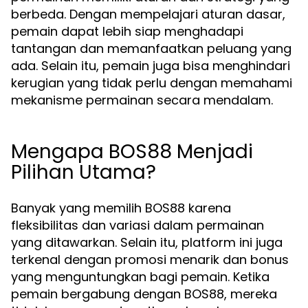
berbeda. Dengan mempelajari aturan dasar,
pemain dapat lebih siap menghadapi
tantangan dan memanfaatkan peluang yang
ada. Selain itu, pemain juga bisa menghindari
kerugian yang tidak perlu dengan memahami
mekanisme permainan secara mendalam.
Mengapa BOS88 Menjadi
Pilihan Utama?
Banyak yang memilih BOS88 karena
fleksibilitas dan variasi dalam permainan
yang ditawarkan. Selain itu, platform ini juga
terkenal dengan promosi menarik dan bonus
yang menguntungkan bagi pemain. Ketika
pemain bergabung dengan BOS88, mereka