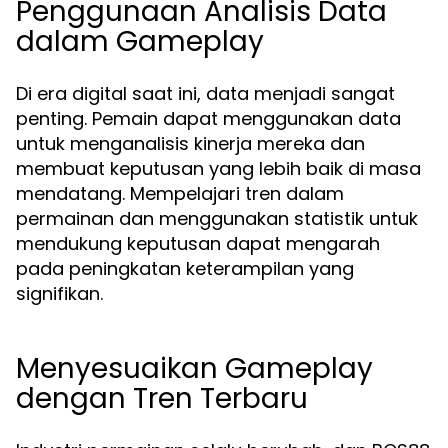
Penggunaan Analisis Data
dalam Gameplay
Di era digital saat ini, data menjadi sangat
penting. Pemain dapat menggunakan data
untuk menganalisis kinerja mereka dan
membuat keputusan yang lebih baik di masa
mendatang. Mempelajari tren dalam
permainan dan menggunakan statistik untuk
mendukung keputusan dapat mengarah
pada peningkatan keterampilan yang
signifikan.
Menyesuaikan Gameplay
dengan Tren Terbaru