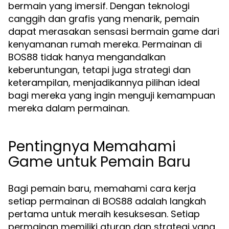
bermain yang imersif. Dengan teknologi
canggih dan grafis yang menarik, pemain
dapat merasakan sensasi bermain game dari
kenyamanan rumah mereka. Permainan di
BOS88 tidak hanya mengandalkan
keberuntungan, tetapi juga strategi dan
keterampilan, menjadikannya pilihan ideal
bagi mereka yang ingin menguji kemampuan
mereka dalam permainan.
Pentingnya Memahami
Game untuk Pemain Baru
Bagi pemain baru, memahami cara kerja
setiap permainan di BOS88 adalah langkah
pertama untuk meraih kesuksesan. Setiap
permainan memiliki aturan dan strategi yang