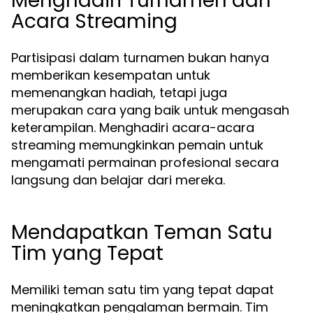
Menghadiri Turnamen dan
Acara Streaming
Partisipasi dalam turnamen bukan hanya
memberikan kesempatan untuk
memenangkan hadiah, tetapi juga
merupakan cara yang baik untuk mengasah
keterampilan. Menghadiri acara-acara
streaming memungkinkan pemain untuk
mengamati permainan profesional secara
langsung dan belajar dari mereka.
Mendapatkan Teman Satu
Tim yang Tepat
Memiliki teman satu tim yang tepat dapat
meningkatkan pengalaman bermain. Tim