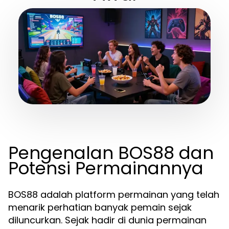
Pengenalan BOS88 dan
Potensi Permainannya
BOS88 adalah platform permainan yang telah
menarik perhatian banyak pemain sejak
diluncurkan. Sejak hadir di dunia permainan