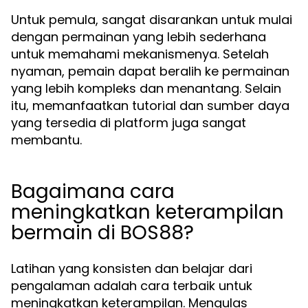
Untuk pemula, sangat disarankan untuk mulai
dengan permainan yang lebih sederhana
untuk memahami mekanismenya. Setelah
nyaman, pemain dapat beralih ke permainan
yang lebih kompleks dan menantang. Selain
itu, memanfaatkan tutorial dan sumber daya
yang tersedia di platform juga sangat
membantu.
Bagaimana cara
meningkatkan keterampilan
bermain di BOS88?
Latihan yang konsisten dan belajar dari
pengalaman adalah cara terbaik untuk
meningkatkan keterampilan. Mengulas