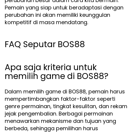
perubahan besar dalam cara kita bermain.
Pemain yang siap untuk beradaptasi dengan
perubahan ini akan memiliki keunggulan
kompetitif di masa mendatang.
FAQ Seputar BOS88
Apa saja kriteria untuk
memilih game di BOS88?
Dalam memilih game di BOS88, pemain harus
mempertimbangkan faktor-faktor seperti
genre permainan, tingkat kesulitan, dan rekam
jejak pengembalian. Berbagai permainan
menawarkan mekanisme dan tujuan yang
berbeda, sehingga pemilihan harus